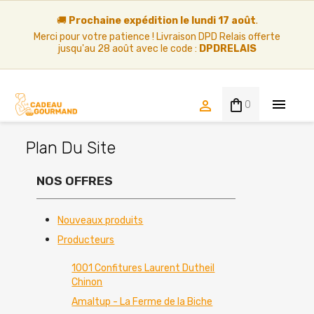
Panneau de gestion des cookies
🚚
Prochaine expédition le lundi 17 août
.
Merci pour votre patience ! Livraison DPD Relais offerte
jusqu'au 28 août avec le code :
DPDRELAIS


0
Plan Du Site
NOS OFFRES
Nouveaux produits
Producteurs
1001 Confitures Laurent Dutheil
Chinon
Amaltup - La Ferme de la Biche